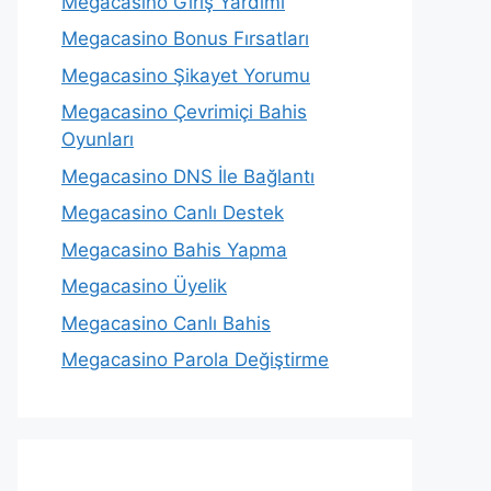
Megacasino Giriş Yardımı
Megacasino Bonus Fırsatları
Megacasino Şikayet Yorumu
Megacasino Çevrimiçi Bahis
Oyunları
Megacasino DNS İle Bağlantı
Megacasino Canlı Destek
Megacasino Bahis Yapma
Megacasino Üyelik
Megacasino Canlı Bahis
Megacasino Parola Değiştirme