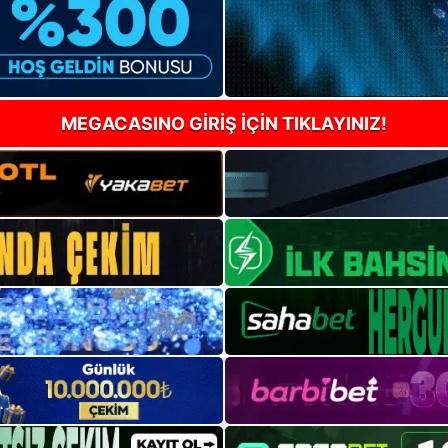
MEGACASINO GİRİŞ İÇİN TIKLAYINIZ!