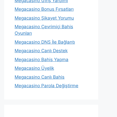
Megacasino Giriş Yardımı
Megacasino Bonus Fırsatları
Megacasino Şikayet Yorumu
Megacasino Çevrimiçi Bahis
Oyunları
Megacasino DNS İle Bağlantı
Megacasino Canlı Destek
Megacasino Bahis Yapma
Megacasino Üyelik
Megacasino Canlı Bahis
Megacasino Parola Değiştirme