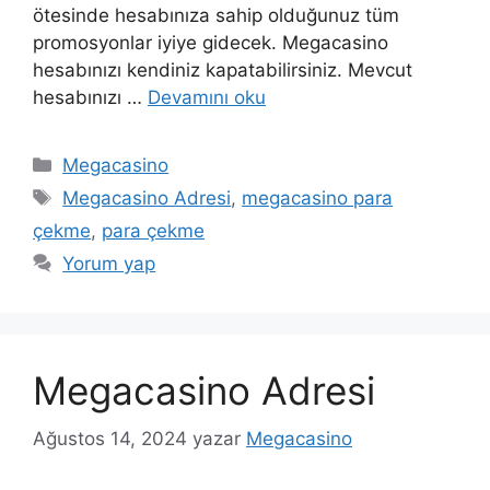
ötesinde hesabınıza sahip olduğunuz tüm
promosyonlar iyiye gidecek. Megacasino
hesabınızı kendiniz kapatabilirsiniz. Mevcut
hesabınızı …
Devamını oku
Kategoriler
Megacasino
Etiketler
Megacasino Adresi
,
megacasino para
çekme
,
para çekme
Yorum yap
Megacasino Adresi
Ağustos 14, 2024
yazar
Megacasino