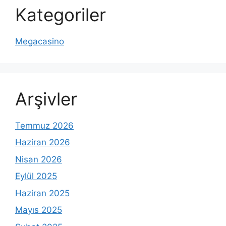
Kategoriler
Megacasino
Arşivler
Temmuz 2026
Haziran 2026
Nisan 2026
Eylül 2025
Haziran 2025
Mayıs 2025