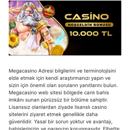
Megacasino Adresi bilgilerini ve terminolojisini
elde etmek için kendi araştırmanızı yapın ve
sizin için önemli olan soruların yanıtlarını bulun.
Megacasino web sitesi bölgede canlı bahis
imkânı sunan pürüzsüz bir bölüme sahiptir.
Lisanssız olanlardan ziyade lisanslı casino
sitelerini ziyaret etmek genellikle daha
güvenlidir. Yasal bir sorun yoktur ve avantajı,
bahislerinizin ve paranızın korunmasıdır. Elbette