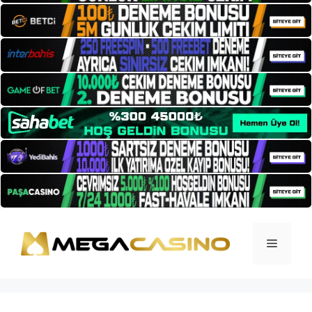
İçeriğe
atla
Menü