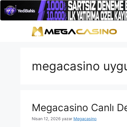
İçeriğe
atla
megacasino uygu
Megacasino Canlı D
Nisan 12, 2026
yazar
Megacasino