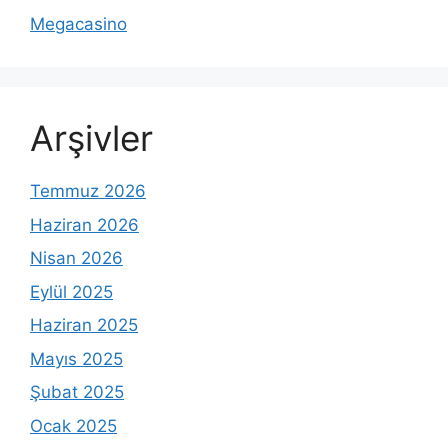
Megacasino
Arşivler
Temmuz 2026
Haziran 2026
Nisan 2026
Eylül 2025
Haziran 2025
Mayıs 2025
Şubat 2025
Ocak 2025