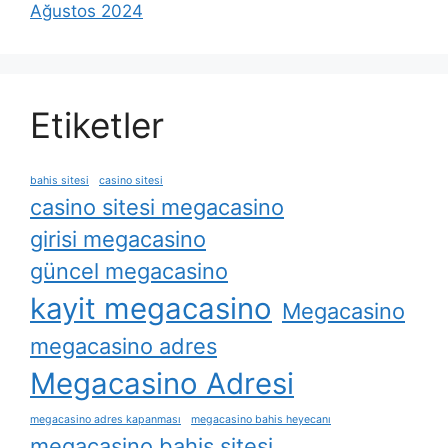
Ağustos 2024
Etiketler
bahis sitesi
casino sitesi
casino sitesi megacasino
girisi megacasino
güncel megacasino
kayit megacasino
Megacasino
megacasino adres
Megacasino Adresi
megacasino adres kapanması
megacasino bahis heyecanı
megacasino bahis sitesi