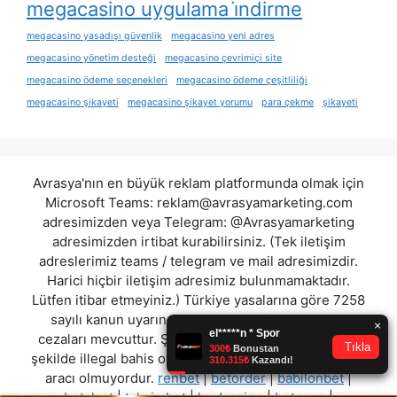
megacasino uygulama i̇ndirme
megacasino yasadışı güvenlik
megacasino yeni adres
megacasino yönetim desteği
megacasino çevrimiçi site
megacasino ödeme seçenekleri
megacasino ödeme çeşitliliği
megacasino şikayeti
megacasino şikayet yorumu
para çekme
şikayeti
Avrasya'nın en büyük reklam platformunda olmak için
Microsoft Teams:
reklam@avrasyamarketing.com
adresimizden veya Telegram: @Avrasyamarketing
adresimizden irtibat kurabilirsiniz. (Tek iletişim
adreslerimiz teams / telegram ve mail adresimizdir.
Harici hiçbir iletişim adresimiz bulunmamaktadır.
Lütfen itibar etmeyiniz.) Türkiye yasalarına göre 7258
sayılı kanun uyarınca yasa dışı bahis oynamanın
cezaları mevcuttur. Şu an bulunduğunuz site hiç bir
şekilde illegal bahis oyunları oynatmıyor ve oynamaya
aracı olmuyordur.
renbet
|
betorder
|
babilonbet
|