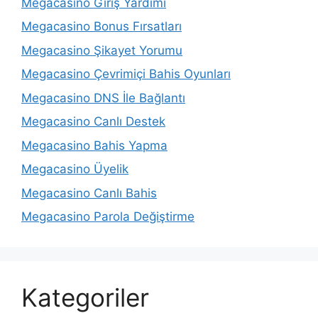
Megacasino Giriş Yardımı
Megacasino Bonus Fırsatları
Megacasino Şikayet Yorumu
Megacasino Çevrimiçi Bahis Oyunları
Megacasino DNS İle Bağlantı
Megacasino Canlı Destek
Megacasino Bahis Yapma
Megacasino Üyelik
Megacasino Canlı Bahis
Megacasino Parola Değiştirme
Kategoriler