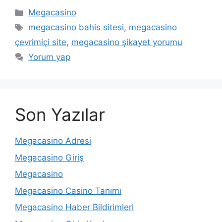
Kategoriler
Megacasino
Etiketler
megacasino bahis sitesi
,
megacasino
çevrimiçi site
,
megacasino şikayet yorumu
Yorum yap
Son Yazılar
Megacasino Adresi
Megacasino Giriş
Megacasino
Megacasino Casino Tanımı
Megacasino Haber Bildirimleri