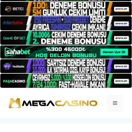
İçeriğe
atla
Menü