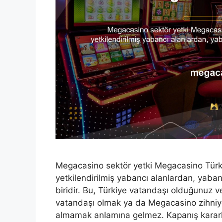
Megacasino sektör yetki Megacasino Türki
yetkilendirilmiş yabancı alanlardan, yaba
biridir. Bu, Türkiye vatandaşı olduğunuz ve
vatandaşı olmak ya da Megacasino zihni
almamak anlamına gelmez. Kapanış kararla