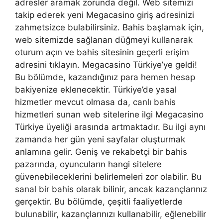
adresler aramak zorunda değil. Web sitemizi
takip ederek yeni Megacasino giriş adresinizi
zahmetsizce bulabilirsiniz. Bahis başlamak için,
web sitemizde sağlanan düğmeyi kullanarak
oturum açın ve bahis sitesinin geçerli erişim
adresini tıklayın. Megacasino Türkiye’ye geldi!
Bu bölümde, kazandığınız para hemen hesap
bakiyenize eklenecektir. Türkiye’de yasal
hizmetler mevcut olmasa da, canlı bahis
hizmetleri sunan web sitelerine ilgi Megacasino
Türkiye üyeliği arasında artmaktadır. Bu ilgi aynı
zamanda her gün yeni sayfalar oluşturmak
anlamına gelir. Geniş ve rekabetçi bir bahis
pazarında, oyuncuların hangi sitelere
güvenebileceklerini belirlemeleri zor olabilir. Bu
sanal bir bahis olarak bilinir, ancak kazançlarınız
gerçektir. Bu bölümde, çeşitli faaliyetlerde
bulunabilir, kazançlarınızı kullanabilir, eğlenebilir