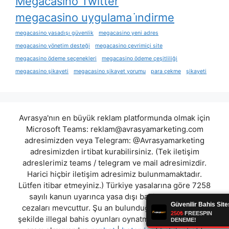
Megacasino Twitter
megacasino uygulama i̇ndirme
megacasino yasadışı güvenlik
megacasino yeni adres
megacasino yönetim desteği
megacasino çevrimiçi site
megacasino ödeme seçenekleri
megacasino ödeme çeşitliliği
megacasino şikayeti
megacasino şikayet yorumu
para çekme
şikayeti
Avrasya'nın en büyük reklam platformunda olmak için
Microsoft Teams:
reklam@avrasyamarketing.com
adresimizden veya Telegram: @Avrasyamarketing
adresimizden irtibat kurabilirsiniz. (Tek iletişim
adreslerimiz teams / telegram ve mail adresimizdir.
Harici hiçbir iletişim adresimiz bulunmamaktadır.
Lütfen itibar etmeyiniz.) Türkiye yasalarına göre 7258
sayılı kanun uyarınca yasa dışı bahis oynamanın
cezaları mevcuttur. Şu an bulunduğunuz site hiç bir
şekilde illegal bahis oyunları oynatmıyor ve oynamaya