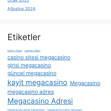
Ocak 2025
Ağustos 2024
Etiketler
bahis sitesi
casino sitesi
casino sitesi megacasino
girisi megacasino
güncel megacasino
kayit megacasino
Megacasino
megacasino adres
Megacasino Adresi
megacasino adres kapanması
megacasino bahis heyecanı