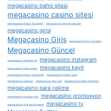
megacasino bahis sitesi
megacasino casino sitesi
megacasino finans güvenliği
megacasino gerçek masalar
megacasino girisi
Megacasino Giriş
megacasino giriş kuralları
Megacasino Güncel
megacasino instagram
megacasino güvenlir mi
megacasino kayit
megacasino i̇ptal süreci
megacasino lisans geçerliliği
megacasino lisanslı alan
megacasino markası
megacasino maç izle
megacasino mobil platform
megacasino para çekme
megacasino promosyon
megacasino popüler slot
megacasino tv
megacasino site performansı