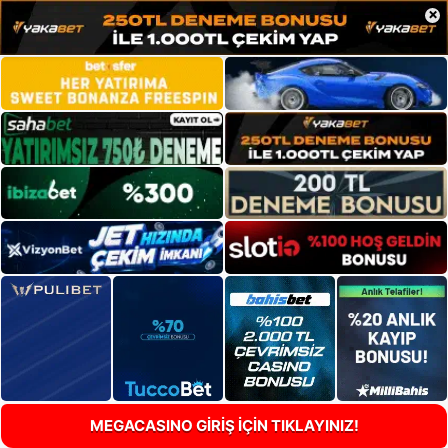
×
MEGACASINO GİRİŞ İÇİN TIKLAYINIZ!