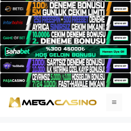
İçeriğe
atla
Menü