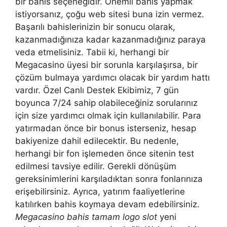
bir bahis seçeneğidir. Önemli bahis yapmak
istiyorsanız, çoğu web sitesi buna izin vermez.
Başarılı bahislerinizin bir sonucu olarak,
kazanmadığınıza kadar kazanmadığınız paraya
veda etmelisiniz. Tabii ki, herhangi bir
Megacasino üyesi bir sorunla karşılaşırsa, bir
çözüm bulmaya yardımcı olacak bir yardım hattı
vardır. Özel Canlı Destek Ekibimiz, 7 gün
boyunca 7/24 sahip olabileceğiniz sorularınız
için size yardımcı olmak için kullanılabilir. Para
yatırmadan önce bir bonus isterseniz, hesap
bakiyenize dahil edilecektir. Bu nedenle,
herhangi bir fon işlemeden önce sitenin test
edilmesi tavsiye edilir. Gerekli dönüşüm
gereksinimlerini karşıladıktan sonra fonlarınıza
erişebilirsiniz. Ayrıca, yatırım faaliyetlerine
katılırken bahis koymaya devam edebilirsiniz.
Megacasino bahis tamam logo slot
yeni