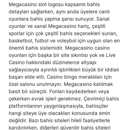
Megacasino slot logosu kapsamlı bahis
detayları sağlarken, aynı anda üyelere canlı
oyunlara bahis yapma şansı sunuyor. Sanal
oyunlar ve sanal Megacasino hariç, çeşitli
sporlar için çok çeşitli bahis seçenekleri sunan,
basketbol, ​​futbol ve voleybol için uygun olan en
önemli bahis sistemidir. Megacasino casino
oyunları için başka bir site sıkıntısı yok ve Live
Casino hakkındaki düzinelerce altyapı
sağlayıcısıyla ayrıntılı işbirlikleri büyük bir iddialı
başarı elde etti. Casino bingo meraklıları için
özel salonu unutmayın. Megacasino katılmak
basit bir süreçtir. Fonları kaydederken veya
çekerken evrak işleri gerekmez. Çevrimiçi bahis
platformlarının yaygınlaşmasıyla, bahisçiler
hangi siteye üye olacakları konusunda emin
değildir. Bazı bahis siteleri hileli faaliyetlerle
kandırılırken, diğerleri güvenilir bahis siteleri