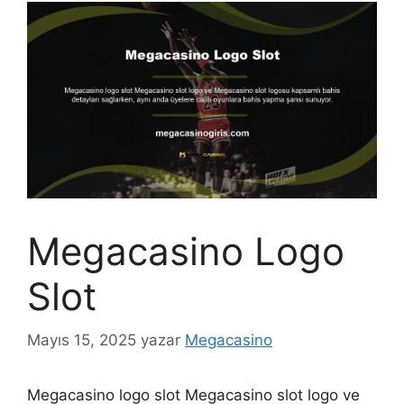
Megacasino Logo
Slot
Mayıs 15, 2025
yazar
Megacasino
Megacasino logo slot Megacasino slot logo ve